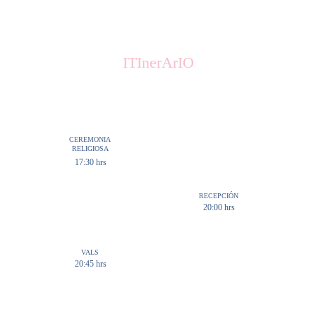
ITInerArIO
CEREMONIA 
RELIGIOSA
17:30 hrs
RECEPCIÓN
20:00 hrs
VALS
20:45 hrs